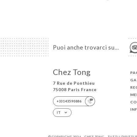
Puoi anche trovarci su…
Chez Tong
PA
GA
7 Rue de Ponthieu
RE
75008 Paris France
ME
+33143590886
CO
IN
IT