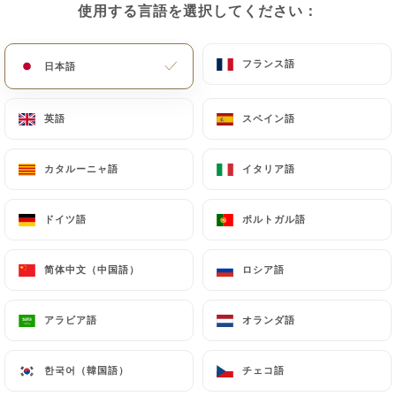
使用する言語を選択してください：
使用する言語を選択してください：
フランス語
フランス語
日本語
日本語
英語
英語
スペイン語
スペイン語
Chez Tong
カタルーニャ語
カタルーニャ語
イタリア語
イタリア語
レビュー件数 4
ドイツ語
ドイツ語
ポルトガル語
ポルトガル語
RESTAURANT ASIATIQUE - TRAITEUR
7 Rue De Ponthieu
简体中文（中国語）
简体中文（中国語）
ロシア語
ロシア語
75008 Paris France
アラビア語
アラビア語
オランダ語
オランダ語
한국어（韓国語）
한국어（韓国語）
チェコ語
チェコ語
弊社について