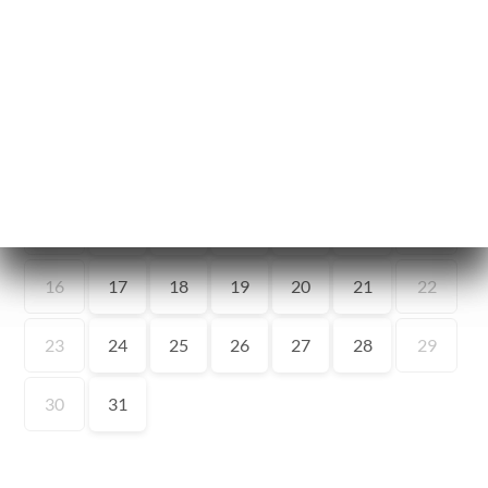
ー
約
文