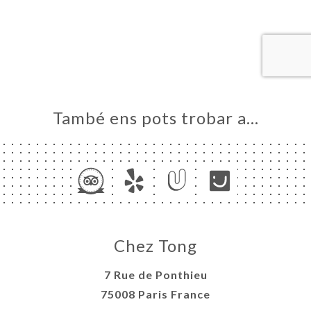
RVAR
A
NDA
ERIA
ENYES
RTA
També ens pots trobar a…
ACTAR
Chez Tong
7 Rue de Ponthieu
75008 Paris France