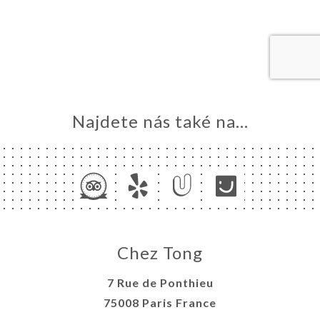
VOVAT
DNAT
ERIE
ENZE
ÍDKA
Najdete nás také na...
TAKT
Chez Tong
7 Rue de Ponthieu
75008 Paris France