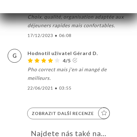
Hodnotil uživatel Catherine C.
C
5/5
Choix, qualité, organisation adaptée aux
déjeuners rapides mais confortables.
17/12/2023
•
06:08
MŮ
VOVAT
Hodnotil uživatel Gérard D.
G
DNAT
4/5
ERIE
Pho correct mais j'en ai mangé de
ENZE
meilleurs.
ÍDKA
22/06/2021
•
03:55
TAKT
ZOBRAZIT DALŠÍ RECENZE
Najdete nás také na...