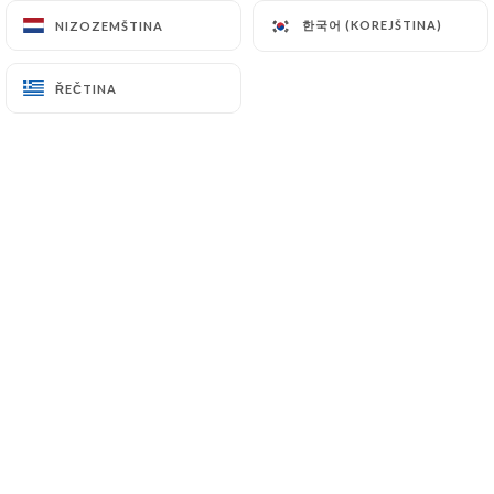
한국어 (KOREJŠTINA)
한국어 (KOREJŠTINA)
NIZOZEMŠTINA
NIZOZEMŠTINA
CS
NABÍDKA
ŘEČTINA
ŘEČTINA
/
DOMŮ
RECENZE
Recenze
4 recenze společnosti Uniiti
4.5 / 5
100% skutečné, ověřené recenze.