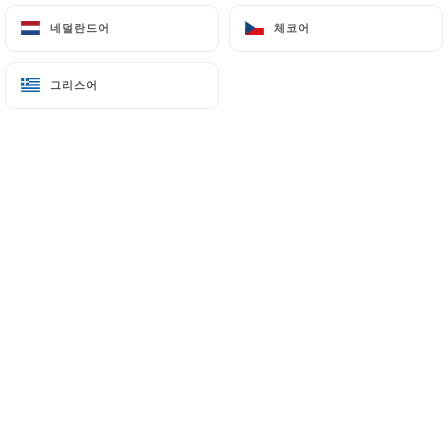
네덜란드어
네덜란드어
체코어
체코어
메뉴
KO
그리스어
그리스어
/
홈
리뷰
리뷰
4 Uniiti 리뷰
4.5 / 5
100% 실제 검증된 리뷰입니다.