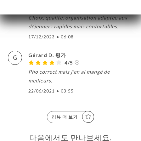
Catherine C. 평가
C
5/5
Choix, qualité, organisation adaptée aux
déjeuners rapides mais confortables.
약
17/12/2023
•
06:08
기
문
Gérard D. 평가
G
기
4/5
러
Pho correct mais j'en ai mangé de
meilleurs.
뷰
22/06/2021
•
03:55
뉴
락
리뷰 더 보기
다음에서도 만나보세요.